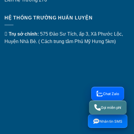
HỆ THỐNG TRƯỜNG HUẤN LUYỆN
Trụ sở chính:
575 Đào Sư Tích, ấp 3, Xã Phước Lộc,
Huyện Nhà Bè. ( Cách trung tâm Phú Mỹ Hưng 5km)
Chat Zalo
Gọi miễn phí
Nhắn tin SMS