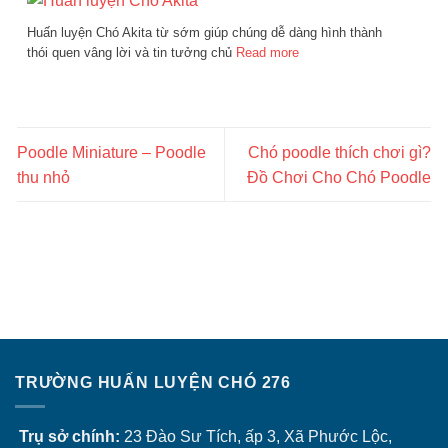
Huấn luyện Chó Akita từ sớm giúp chúng dễ dàng hình thành
thói quen vâng lời và tin tưởng chủ
Read more
Poodle Miniature – Poodle
Chó poodle thích chơi gì?
thu nhỏ
Đồ Chơi Cho Chó Poodle
TRƯỜNG HUẤN LUYỆN CHÓ 276
Trụ sở chính:
23 Đào Sư Tích, ấp 3, Xã Phước Lộc,