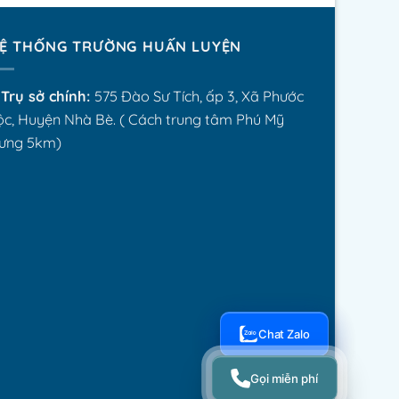
Ệ THỐNG TRƯỜNG HUẤN LUYỆN
Trụ sở chính:
575 Đào Sư Tích, ấp 3, Xã Phước
ộc, Huyện Nhà Bè. ( Cách trung tâm Phú Mỹ
ưng 5km)
Chat Zalo
Gọi miễn phí