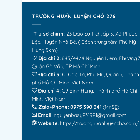
TRƯỜNG HUẤN LUYỆN CHÓ 276
Trụ sở chính:
23 Đào Sư Tích, ấp 3, Xã Phước
Lộc, Huyện Nhà Bè. ( Cách trung tâm Phú Mỹ
Hưng 5km)
Địa chỉ 2:
843/44/4 Nguyễn Kiệm, Phường 3
Quận Gò Vấp, TP Hồ Chí Minh.
Địa chỉ 3:
Đ. Đào Trí, Phú Mỹ, Quận 7, Thành
phố Hồ Chí Minh, Việt Nam
Địa chỉ 4:
C9 Bình Hưng, Thành phố Hồ Chí
Minh, Việt Nam
Zalo+Phone:
0975 390 341
(Mr Sỹ)
 Email: 
nguyenbasy931991@gmail.com
 Website:
 https://truonghuanluyencho.com/