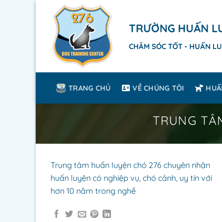
Skip
to
TRƯỜNG HUẤN LU
content
CHĂM SÓC TỐT - HUẤN LU
TRANG CHỦ
VỀ CHÚNG TÔI
HUẤ
TRUNG TÂM
Trung tâm huấn luyện chó 276 chuyên nhận
huấn luyện có nghiệp vụ, chó cảnh, uy tín với
hơn 10 năm trong nghề