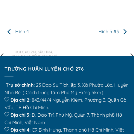
Hinh 4
Hinh 5 #3
BÀN GIAO PHÒNG XÔNG
FLAT T-SHIRT COMPANY
HƠI CAO 2M, SÂU 1M4,
NGANG 1M8 GỖ THÔNG MỸ
KHÁCH ĐỒNG NAI
TRƯỜNG HUẤN LUYỆN CHÓ 276
Trụ sở chính:
23 Đào Sư Tích, ấp 3, Xã Phước Lộc, Huyện
Nhà Bè. ( Cách trung tâm Phú Mỹ Hưng 5km)
Địa chỉ 2:
843/44/4 Nguyễn Kiệm, Phường 3, Quận Gò
Vấp, TP Hồ Chí Minh.
Địa chỉ 3:
Đ. Đào Trí, Phú Mỹ, Quận 7, Thành phố Hồ
Chí Minh, Việt Nam
Địa chỉ 4:
C9 Bình Hưng, Thành phố Hồ Chí Minh, Việt