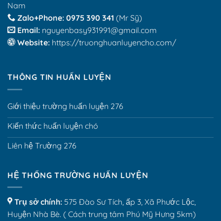
Nam
Zalo+Phone:
0975 390 341
(Mr Sỹ)
 Email: 
nguyenbasy931991@gmail.com
 Website:
 https://truonghuanluyencho.com/
THÔNG TIN HUẤN LUYỆN
Giới thiệu trường huấn luyện 276
Kiến thức huấn luyện chó
Liên hệ Trường 276
HỆ THỐNG TRƯỜNG HUẤN LUYỆN
Trụ sở chính:
575 Đào Sư Tích, ấp 3, Xã Phước Lộc,
Huyện Nhà Bè. ( Cách trung tâm Phú Mỹ Hưng 5km)